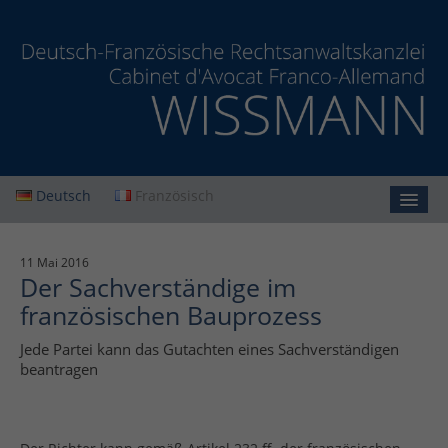
Deutsch
Französisch
Startseite
11 Mai 2016
Der Sachverständige im
Kanzlei
französischen Bauprozess
Leistungen
Jede Partei kann das Gutachten eines Sachverständigen
Aktuelles
beantragen
Kontakt
Datenschutz