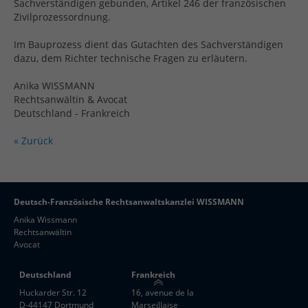
Sachverständigen gebunden, Artikel 246 der französischen
Zivilprozessordnung.
Im Bauprozess dient das Gutachten des Sachverständigen
dazu, dem Richter technische Fragen zu erläutern.
Anika WISSMANN
Rechtsanwältin & Avocat
Deutschland - Frankreich
« Zurück
Deutsch-Französische Rechtsanwaltskanzlei WISSMANN
Anika Wissmann
Rechtsanwältin
Avocat
Deutschland
Frankreich
Huckarder Str. 12
16, avenue de la
D-44147 Dortmund
Marseillaise