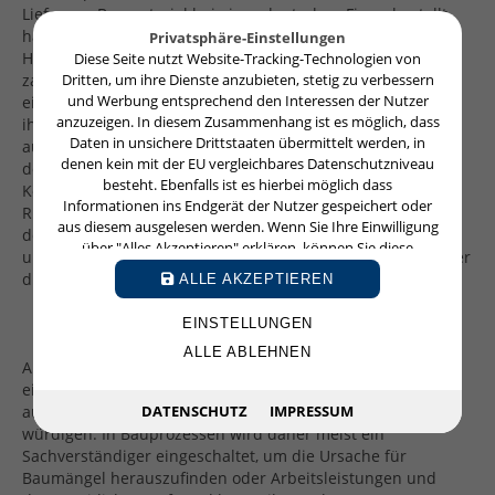
Lieferung Baumaterial bei einer deutschen Firma bestellt
hatte, die deutsche Firma wegen Mängeln vor dem
Privatsphäre-Einstellungen
Handelsgericht in Frankreich verklagt Schadensersatz zu
Diese Seite nutzt Website-Tracking-Technologien von
Dritten, um ihre Dienste anzubieten, stetig zu verbessern
zahlen und hat die deutsche Firma Antrag auf Benennung
und Werbung entsprechend den Interessen der Nutzer
eines Sachverständigen gestellt, um zu belegen, dass sie
anzuzeigen. In diesem Zusammenhang ist es möglich, dass
ihre vertraglichen Pflichten erfüllt und die Mängel nicht
Daten in unsichere Drittstaaten übermittelt werden, in
aufgrund ihres Materials entstanden sind, so muss die
denen kein mit der EU vergleichbares Datenschutzniveau
deutsche Firma deswegen nicht automatisch auch die
besteht. Ebenfalls ist es hierbei möglich dass
Kosten des Sachverständigen tragen. Vielmehr kann der
Informationen ins Endgerät der Nutzer gespeichert oder
Richter die Kosten der französischen Firma auferlegen, da
aus diesem ausgelesen werden. Wenn Sie Ihre Einwilligung
der Vortrag der Klägerin nicht hinreichend schlüssig war
über "Alles Akzeptieren" erklären, können Sie diese
und der Richter über keine hinreichende Sachkenntnis über
jederzeit mit Wirkung für die Zukunft widerrufen oder
die Bautechnik und die Ursache des Mangels verfügte.
ALLE AKZEPTIEREN
ändern.
EINSTELLUNGEN
ALLE ABLEHNEN
Allgemein wird der Richter einen Sachverständigen
einschalten, wenn es um eine Materie geht, in der er keine
DATENSCHUTZ
IMPRESSUM
ausreichende Kenntnis hat, um den Sachverhalt zu
würdigen. In Bauprozessen wird daher meist ein
Sachverständiger eingeschaltet, um die Ursache für
Baumängel herauszufinden oder Arbeitsleistungen und