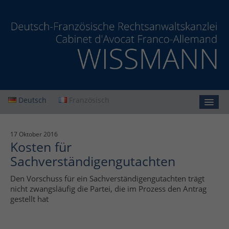
Deutsch
Französisch
Startseite
17 Oktober 2016
Kosten für
Kanzlei
Sachverständigengutachten
Leistungen
Den Vorschuss für ein Sachverständigengutachten trägt
Aktuelles
nicht zwangsläufig die Partei, die im Prozess den Antrag
gestellt hat
Kontakt
Datenschutz