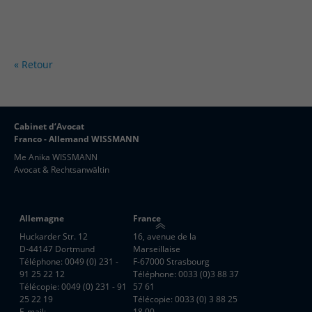
« Retour
Cabinet d‘Avocat
Franco - Allemand WISSMANN
Me Anika WISSMANN
Avocat & Rechtsanwältin
Allemagne
France
Huckarder Str. 12
16, avenue de la
D-44147 Dortmund
Marseillaise
Téléphone: 0049 (0) 231 -
F-67000 Strasbourg
91 25 22 12
Téléphone: 0033 (0)3 88 37
Télécopie: 0049 (0) 231 - 91
57 61
25 22 19
Télécopie: 0033 (0) 3 88 25
E-mail:
18 00