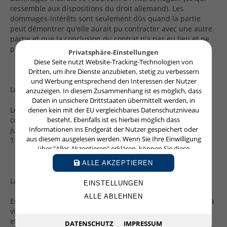
ressemble aux dispositions du droit allemand). Les
dommages-intérêts sont seulement dûs quand la partie
peut démontrer qu'elle aurait pu contracter avec une autre
partie et que la conclusion du contrat n'a pas eu lieu et ne
peut plus être réalisée à cause des pourparles échoués.
Privatsphäre-Einstellungen
Diese Seite nutzt Website-Tracking-Technologien von
Dritten, um ihre Dienste anzubieten, stetig zu verbessern
und Werbung entsprechend den Interessen der Nutzer
Les avant-contrats
anzuzeigen. In diesem Zusammenhang ist es möglich, dass
Daten in unsichere Drittstaaten übermittelt werden, in
Le pacte de préférence et la promesse unilatérale ont été
denen kein mit der EU vergleichbares Datenschutzniveau
besteht. Ebenfalls ist es hierbei möglich dass
codifiés. Les avant-contrats étaient développés par la
Informationen ins Endgerät der Nutzer gespeichert oder
jurisprudence et sont désormais codifiés à l'artile 1123 et
aus diesem ausgelesen werden. Wenn Sie Ihre Einwilligung
1124 du Code civil.
über "Alles Akzeptieren" erklären, können Sie diese
jederzeit mit Wirkung für die Zukunft widerrufen oder
ALLE AKZEPTIEREN
ändern.
La protection de la partie faible
EINSTELLUNGEN
ALLE ABLEHNEN
En cas de violence économique, le contrat est réputé nul. La
violence économique nécessit une domination économique
et un état de dépendance ou de nécessité de la partie
DATENSCHUTZ
IMPRESSUM