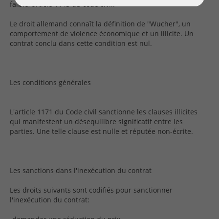
faible, article 1143 du code civil.
Le droit allemand connaît la définition de "Wucher", un
comportement de violence économique et un illicite. Un
contrat conclu dans cette condition est nul.
Les conditions générales
L'article 1171 du Code civil sanctionne les clauses illicites
qui manifestent un désequilibre significatif entre les
parties. Une telle clause est nulle et réputée non-écrite.
Les sanctions dans l'inexécution du contrat
Les droits suivants sont codifiés pour sanctionner
l'inexécution du contrat: