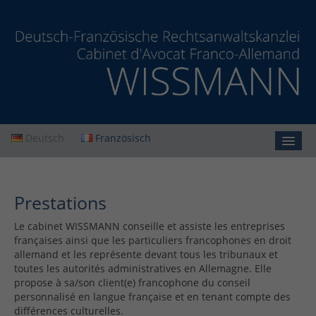
Deutsch
Französisch
Accueil
Prestations
Cabinet
Le cabinet WISSMANN conseille et assiste les entreprises
Prestations
françaises ainsi que les particuliers francophones en droit
allemand et les représente devant tous les tribunaux et
Droit de la famille
Droit des successions
toutes les autorités administratives en Allemagne. Elle
propose à sa/son client(e) francophone du conseil
Droit de la construction
Recouvrement de créances
personnalisé en langue française et en tenant compte des
Actualités
différences culturelles.