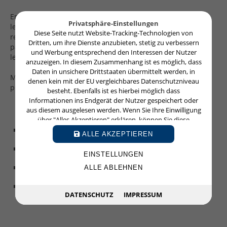
Contact
En tant que Rechtsanwältin elle peut postuler devant tous
Privatsphäre-Einstellungen
les tribunaux en Allemagne et se charge de la
Diese Seite nutzt Website-Tracking-Technologien von
représentation de ses client(e)s. Me WISSMANN est un
Protection des données
Dritten, um ihre Dienste anzubieten, stetig zu verbessern
partenaire fiable parlant leur langue qui gère efficacement
und Werbung entsprechend den Interessen der Nutzer
leur procès en Allemagne.
Mentions légales
anzuzeigen. In diesem Zusammenhang ist es möglich, dass
Daten in unsichere Drittstaaten übermittelt werden, in
Me WISSMANN intervient pour le conseil et le contentieux
denen kein mit der EU vergleichbares Datenschutzniveau
principalement dans les domaines suivants:
besteht. Ebenfalls ist es hierbei möglich dass
Informationen ins Endgerät der Nutzer gespeichert oder
aus diesem ausgelesen werden. Wenn Sie Ihre Einwilligung
über "Alles Akzeptieren" erklären, können Sie diese
Droit de la famille
jederzeit mit Wirkung für die Zukunft widerrufen oder
ALLE AKZEPTIEREN
ändern.
Droit des successions
EINSTELLUNGEN
Recouvrement des créances
ALLE ABLEHNEN
Droit de la construction
DATENSCHUTZ
IMPRESSUM