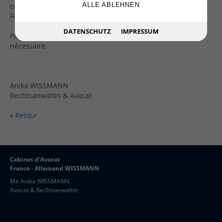
ALLE ABLEHNEN
compensation des droits si cela n'a pas encore été fait en
France.
DATENSCHUTZ
IMPRESSUM
Pour cela une demande auprès du tribunal compétent est
nécessaire.
Anika WISSMANN
Rechtsanwältin & Avocat
« Retour
Cabinet d‘Avocat
Franco - Allemand WISSMANN
Me Anika WISSMANN
Avocat & Rechtsanwältin