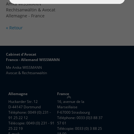
Anika WISSMANN
Rechtsanwältin & Avocat
Allemagne - France
« Retour
Cabinet d‘Avocat
Franco - Allemand WISSMANN
Me Anika WISSMANN
Avocat & Rechtsanwältin
Allemagne
France
Huckarder Str. 12
16, avenue de la
D-44147 Dortmund
Marseillaise
Téléphone: 0049 (0) 231 -
F-67000 Strasbourg
91 25 22 12
Téléphone: 0033 (0)3 88 37
Télécopie: 0049 (0) 231 - 91
57 61
25 22 19
Télécopie: 0033 (0) 3 88 25
E-mail:
18 00