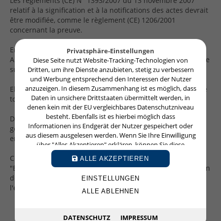
Les règlements (CE) N° 1393/2007 du 13 novembre 2007
relatif à la signification et à la notifications des actes devrait
Mentions légales
être modifiée, comme le règlement (CE) 1206/2001
concernant la preuve.
En vue de cette modification, la Chambre des Avocats en
Privatsphäre-Einstellungen
Allemagne ("Bundesrechtsanwaltskammer") s'est prononcée
Diese Seite nutzt Website-Tracking-Technologien von
sur les règlements européens.
Dritten, um ihre Dienste anzubieten, stetig zu verbessern
und Werbung entsprechend den Interessen der Nutzer
anzuzeigen. In diesem Zusammenhang ist es möglich, dass
Elle se montre favorable pour une traduction obligatiore de
Daten in unsichere Drittstaaten übermittelt werden, in
tous les actes signifiés ou notifiés entre deux pays.
denen kein mit der EU vergleichbares Datenschutzniveau
besteht. Ebenfalls ist es hierbei möglich dass
De plus, elle propose des formulaires avec une validité
Informationen ins Endgerät der Nutzer gespeichert oder
générale. Cela pourrait faciliter l'échange des informations
aus diesem ausgelesen werden. Wenn Sie Ihre Einwilligung
entre les différents pays membres.
über "Alles Akzeptieren" erklären, können Sie diese
jederzeit mit Wirkung für die Zukunft widerrufen oder
Concernant l'administration de la preuve, la
ALLE AKZEPTIEREN
ändern.
"Bundesrechtsanwaltskammer" se prononce pour l'adoption
des mêmes standards dans les différents pays pour
EINSTELLUNGEN
l'évaluation des preuves.
ALLE ABLEHNEN
DATENSCHUTZ
IMPRESSUM